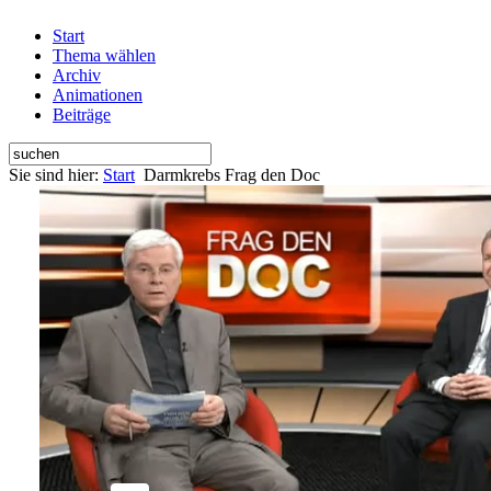
Start
Thema wählen
Archiv
Animationen
Beiträge
Sie sind hier:
Start
Darmkrebs Frag den Doc