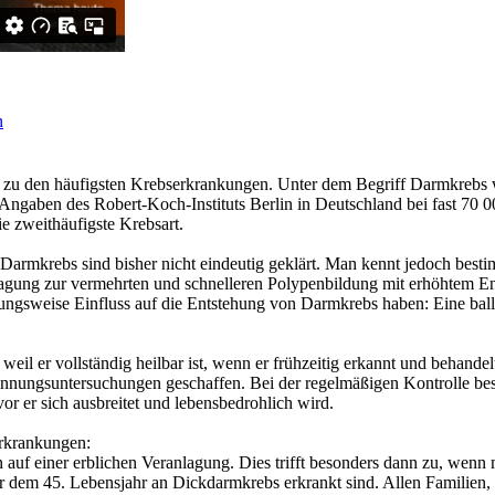
n
s zu den häufigsten Krebserkrankungen. Unter dem Begriff Darmkreb
Angaben des Robert-Koch-Instituts Berlin in Deutschland bei fast 70 
e zweithäufigste Krebsart.
Darmkrebs sind bisher nicht eindeutig geklärt. Man kennt jedoch besti
anlagung zur vermehrten und schnelleren Polypenbildung mit erhöhtem En
ngsweise Einfluss auf die Entstehung von Darmkrebs haben: Eine ballast
weil er vollständig heilbar ist, wenn er frühzeitig erkannt und behandelt
nnungsuntersuchungen geschaffen. Bei der regelmäßigen Kontrolle beste
vor er sich ausbreitet und lebensbedrohlich wird.
rkrankungen:
 auf einer erblichen Veranlagung. Dies trifft besonders dann zu, wenn 
r dem 45. Lebensjahr an Dickdarmkrebs erkrankt sind. Allen Familien, 